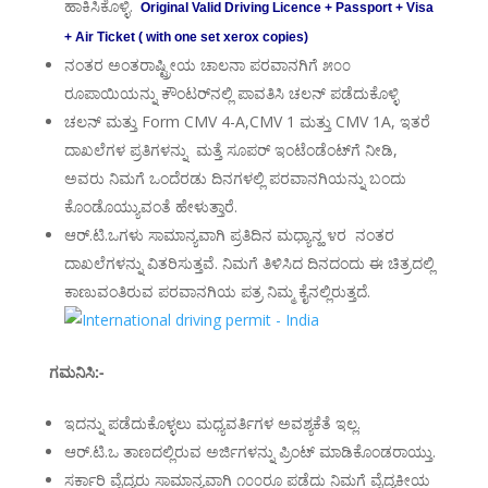
ಹಾಕಿಸಿಕೊಳ್ಳಿ.
Original Valid Driving Licence + Passport + Visa
+ Air Ticket ( with one set xerox copies)
ನಂತರ ಅಂತರಾಷ್ಟ್ರೀಯ ಚಾಲನಾ ಪರವಾನಗಿಗೆ ೫೦೦
ರೂಪಾಯಿಯನ್ನು ಕೌಂಟರ್‌ನಲ್ಲಿ ಪಾವತಿಸಿ ಚಲನ್ ಪಡೆದುಕೊಳ್ಳಿ
ಚಲನ್ ಮತ್ತು Form CMV 4-A,CMV 1 ಮತ್ತು CMV 1A, ಇತರೆ
ದಾಖಲೆಗಳ ಪ್ರತಿಗಳನ್ನು ಮತ್ತೆ ಸೂಪರ್ ಇಂಟೆಂಡೆಂಟ್‌ಗೆ ನೀಡಿ,
ಅವರು ನಿಮಗೆ ಒಂದೆರಡು ದಿನಗಳಲ್ಲಿ ಪರವಾನಗಿಯನ್ನು ಬಂದು
ಕೊಂಡೊಯ್ಯುವಂತೆ ಹೇಳುತ್ತಾರೆ.
ಆರ್.ಟಿ.ಒ‌ಗಳು ಸಾಮಾನ್ಯವಾಗಿ ಪ್ರತಿದಿನ ಮಧ್ಯಾನ್ಹ ೪ರ ನಂತರ
ದಾಖಲೆಗಳನ್ನು ವಿತರಿಸುತ್ತವೆ. ನಿಮಗೆ ತಿಳಿಸಿದ ದಿನದಂದು ಈ ಚಿತ್ರದಲ್ಲಿ
ಕಾಣುವಂತಿರುವ ಪರವಾನಗಿಯ ಪತ್ರ ನಿಮ್ಮ ಕೈನಲ್ಲಿರುತ್ತದೆ.
ಗಮನಿಸಿ:-
ಇದನ್ನು ಪಡೆದುಕೊಳ್ಳಲು ಮಧ್ಯವರ್ತಿಗಳ ಅವಶ್ಯಕೆತೆ ಇಲ್ಲ.
ಆರ್.ಟಿ.ಒ ತಾಣದಲ್ಲಿರುವ ಅರ್ಜಿಗಳನ್ನು ಪ್ರಿಂಟ್ ಮಾಡಿಕೊಂಡರಾಯ್ತು.
ಸರ್ಕಾರಿ ವೈದ್ಯರು ಸಾಮಾನ್ಯವಾಗಿ ೧೦೦ರೂ ಪಡೆದು ನಿಮಗೆ ವೈದ್ಯಕೀಯ