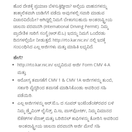
ಹೊರ ದೇಶಕ್ಕೆ ಪ್ರಯಾಣ ಬೆಳಸುತ್ತಿದ್ದೀರಾ? ಅಲ್ಲಿಯ ವಾಹನಗಳನ್ನು
ತಾತ್ಕಾಲಿಕವಾಗಿ ಬಾಡಿಗೆಗೆ ಪಡೆದು ಅವುಗಳಲ್ಲಿ ಸವಾರಿ ಮಾಡುವ
ವಿಚಾರವಿದೆಯೇ? ಆಗಿದ್ದಲ್ಲಿ ನಿಮಗೆ ಬೇಕಾಗಬಹುದು ಅಂತರಾಷ್ಟ್ರೀಯ
ಚಾಲನಾ ಪರವಾನಗಿ (International Driving Permit). ನಿಮ್ಮ
ಪ್ರಾದೇಶಿಕ ಸಾರಿಗೆ ಸಂಸ್ಥೆ (ಆರ್.ಟಿ.ಒ) ಇದನ್ನು ನಿಮಗೆ ಒಂದೆರಡು
ದಿನಗಳಲ್ಲಿಯೇ ನೀಡುತ್ತದೆ. http://rto.kar.nic.in/ ನಲ್ಲಿ ಇದಕ್ಕೆ
ಸಂಬಂಧಿಸಿದ ಎಲ್ಲ ಅರ್ಜಿಗಳು ಮತ್ತು ಮಾಹಿತಿ ಲಭ್ಯವಿದೆ.
ಹೇಗೆ?
http://rto.kar.nic.in/ ಲಭ್ಯವಿರುವ ಅರ್ಜಿ Form CMV 4-A
ಮತ್ತು
ಆರೋಗ್ಯ ತಪಾಸಣೆಗೆ CMV 1 & CMV 1A ಅರ್ಜಿಗಳನ್ನು ತುಂಬಿ,
ಸರ್ಕಾರಿ ವೈದ್ಯರಿಂದ ತಪಾಸಣೆ ಮಾಡಿಸಿಕೊಂಡು ಅವರಿಂದ ಸಹಿ
ಪಡೆಯಿರಿ.
ಎಲ್ಲ ಅರ್ಜಿಗಳನ್ನು ಆರ್.ಟಿ.ಒ ದ ಸೂಪರ್ ಇಂಟೆಂಡೆಂಟ್‌ರವರ ಬಳಿ
ನಿಮ್ಮ ಡ್ರೈವಿಂಗ್ ಲೈಸೆನ್ಸ್, ವಿ.ಸಾ, ಪಾಸ್‌ಪೋರ್ಟ್, ನಿಮ್ಮ ವಿಮಾನದ
ಟಿಕೆಟ್‌ಗಳ ಜೆರಾಕ್ಸ್ ಮತ್ತು ಒರಿಜಿನಲ್ ಕಾಫಿಗಳನ್ನು ತೋರಿಸಿ ಅವರಿಂದ
ಅಂತರಾಷ್ಟ್ರೀಯ ಚಾಲನಾ ಪರವಾನಗಿ ಅರ್ಜಿ ಮೇಲೆ ಸಹಿ