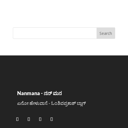
Nanmana - ನನ್ ಮನ
ಏನೋ ಹೇಳುವಾಸೆ - ಓಂಶಿವಪ್ರಕಾಶ್ ಬ್ಲಾಗ್