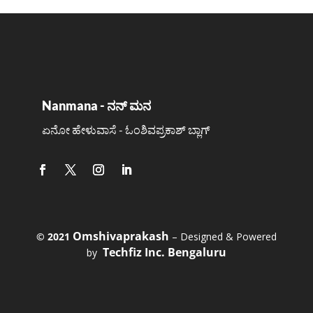
Nanmana - ನನ್ ಮನ
ಏನೋ ಹೇಳುವಾಸೆ - ಓಂಶಿವಪ್ರಕಾಶ್ ಬ್ಲಾಗ್
Omshivaprakash
©️ 2021
– Designed & Powered
Techfiz Inc. Bengaluru
by