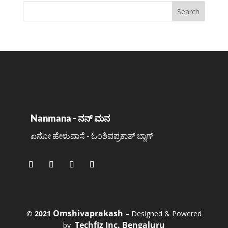
Nanmana - ನನ್ ಮನ
ಏನೋ ಹೇಳುವಾಸೆ - ಓಂಶಿವಪ್ರಕಾಶ್ ಬ್ಲಾಗ್
Omshivaprakash
©️ 2021
– Designed & Powered
Techfiz Inc. Bengaluru
by