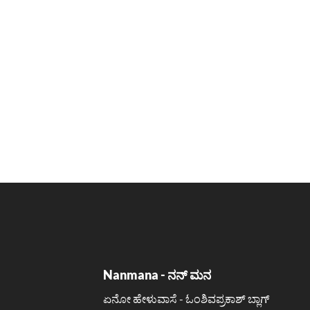
Nanmana - ನನ್ ಮನ
ಏನೋ ಹೇಳುವಾಸೆ - ಓಂಶಿವಪ್ರಕಾಶ್ ಬ್ಲಾಗ್