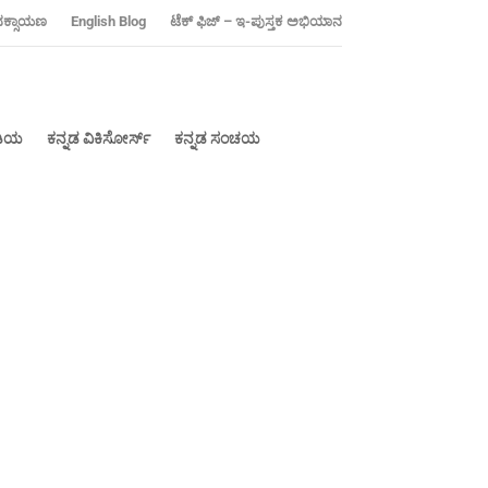
ನಕ್ಸಾಯಣ
‍English Blog
ಟೆಕ್ ಫಿಜ್ – ಇ-ಪುಸ್ತಕ ಅಭಿಯಾನ
ೀಡಿಯ
ಕನ್ನಡ ವಿಕಿಸೋರ್ಸ್
ಕನ್ನಡ ಸಂಚಯ