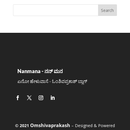
Nanmana - ನನ್ ಮನ
ಏನೋ ಹೇಳುವಾಸೆ - ಓಂಶಿವಪ್ರಕಾಶ್ ಬ್ಲಾಗ್
Omshivaprakash
©️ 2021
– Designed & Powered