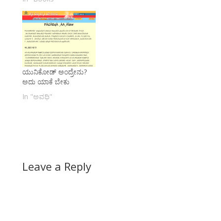
ಯುನಿಕೋಡ್ ಅಂದ್ರೇನು?
ಅದು ಯಾಕೆ ಬೇಕು
In "ಅವಧಿ"
Leave a Reply