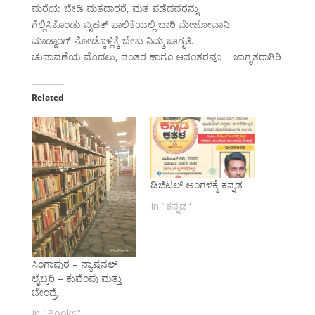
ಮರೆಯ ಬೇಡಿ ಮತದಾರರೆ, ಮತ ಪಡೆದವರನ್ನು
ಗೆಲ್ಲಿಸಿಕೊಂಡು ಬೃಹತ್ ಪಾಲಿಕೆಯಲ್ಲಿ ಬಾರಿ ಮೇಜೋವಾನಿ
ಮಾಡ್ದಾಂಗ್ ನೋಡ್ಕೊಳ್ಲಿಕ್ಕೆ ಬೇಕು ನಿಮ್ಮ ಜಾಗೃತಿ.
ಚುನಾವಣೆಯ ಮೊದಲು, ನಂತರ ಹಾಗೂ ಆನಂತರವೂ – ಜಾಗೃತರಾಗಿರಿ
Related
ಡಿಜಿಟಲ್ ಅಂಗಳಕ್ಕೆ ಕನ್ನಡ
In "ಕನ್ನಡ"
ಸಿಂಗಾಪುರ – ನ್ಯಾಷನಲ್
ಲೈಬ್ರರಿ – ಕುವೆಂಪು ಮತ್ತು
ಬೇಂದ್ರೆ
In "Books"