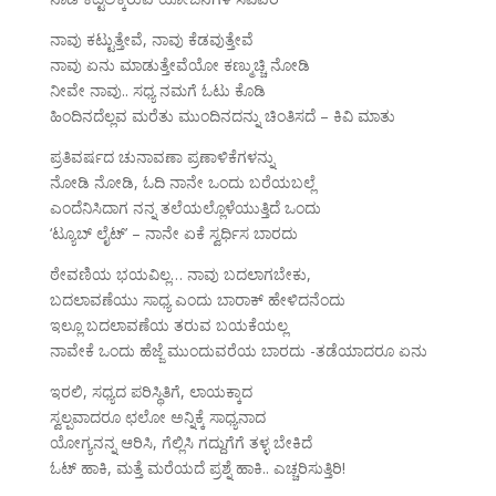
ನಾವು ಕಟ್ಟುತ್ತೇವೆ, ನಾವು ಕೆಡವುತ್ತೇವೆ
ನಾವು ಏನು ಮಾಡುತ್ತೇವೆಯೋ ಕಣ್ಮುಚ್ಚಿ ನೋಡಿ
ನೀವೇ ನಾವು.. ಸಧ್ಯ ನಮಗೆ ಓಟು ಕೊಡಿ
ಹಿಂದಿನದೆಲ್ಲವ ಮರೆತು ಮುಂದಿನದನ್ನು ಚಿಂತಿಸದೆ – ಕಿವಿ ಮಾತು
ಪ್ರತಿವರ್ಷದ ಚುನಾವಣಾ ಪ್ರಣಾಳಿಕೆಗಳನ್ನು
ನೋಡಿ ನೋಡಿ, ಓದಿ ನಾನೇ ಒಂದು ಬರೆಯಬಲ್ಲೆ
ಎಂದೆನಿಸಿದಾಗ ನನ್ನ ತಲೆಯಲ್ಲೊಳೆಯುತ್ತಿದೆ ಒಂದು
‘ಟ್ಯೂಬ್ ಲೈಟ್’ – ನಾನೇ ಏಕೆ ಸ್ವರ್ಧಿಸ ಬಾರದು
ಠೇವಣಿಯ ಭಯವಿಲ್ಲ… ನಾವು ಬದಲಾಗಬೇಕು,
ಬದಲಾವಣೆಯು ಸಾಧ್ಯ ಎಂದು ಬಾರಾಕ್ ಹೇಳಿದನೆಂದು
ಇಲ್ಲೂ ಬದಲಾವಣೆಯ ತರುವ ಬಯಕೆಯಲ್ಲ
ನಾವೇಕೆ ಒಂದು ಹೆಜ್ಜೆ ಮುಂದುವರೆಯ ಬಾರದು -ತಡೆಯಾದರೂ ಏನು
ಇರಲಿ, ಸಧ್ಯದ ಪರಿಸ್ಥಿತಿಗೆ, ಲಾಯಕ್ಕಾದ
ಸ್ವಲ್ಪವಾದರೂ ಛಲೋ ಅನ್ನಿಕ್ಕೆ ಸಾಧ್ಯನಾದ
ಯೋಗ್ಯನನ್ನ ಆರಿಸಿ, ಗೆಲ್ಲಿಸಿ ಗದ್ದುಗೆಗೆ ತಳ್ಳ ಬೇಕಿದೆ
ಓಟ್ ಹಾಕಿ, ಮತ್ತೆ ಮರೆಯದೆ ಪ್ರಶ್ನೆ ಹಾಕಿ.. ಎಚ್ಚರಿಸುತ್ತಿರಿ!