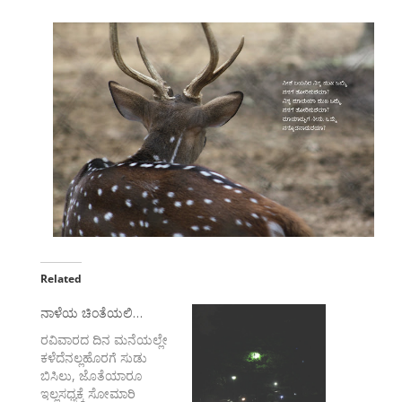
Related
ನಾಳೆಯ ಚಿಂತೆಯಲಿ…
ರವಿವಾರದ ದಿನ ಮನೆಯಲ್ಲೇ
ಕಳೆದೆನಲ್ಲಹೊರಗೆ ಸುಡು
ಬಿಸಿಲು, ಜೊತೆಯಾರೂ
ಇಲ್ಲಸಧ್ಯಕ್ಕೆ ಸೋಮಾರಿ