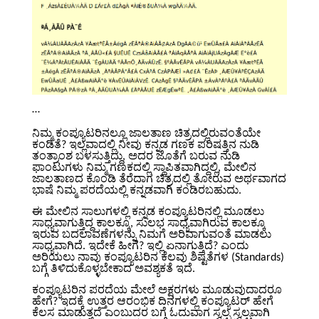
…
ನಿಮ್ಮ ಕಂಪ್ಯೂಟರಿನಲ್ಲೂ ಜಾಲತಾಣ ಚಿತ್ರದಲ್ಲಿರುವಂತೆಯೇ
ಕಂಡಿತೆ? ಇಲ್ಲವಾದಲ್ಲಿ ನೀವು ಕನ್ನಡ ಗಣಕ ಪರಿಷತ್ತಿನ ನುಡಿ
ತಂತ್ರಾಂಶ ಬಳಸುತ್ತಿದ್ದು, ಅದರ ಜೊತೆಗೆ ಬರುವ ನುಡಿ
ಫಾಂಟುಗಳು ನಿಮ್ಮ ಗಣಕದಲ್ಲಿ ಸ್ಥಾಪಿತವಾಗಿದ್ದಲ್ಲಿ, ಮೇಲಿನ
ಜಾಲತಾಣದ ಕೊಂಡಿ ತೆರೆದಾಗ ಚಿತ್ರದಲ್ಲಿ ತೋರುವ ಅರ್ಥವಾಗದ
ಭಾಷೆ ನಿಮ್ಮ ಪರದೆಯಲ್ಲಿ ಕನ್ನಡವಾಗಿ ಕಂಡಿರಬಹುದು.
ಈ ಮೇಲಿನ ಸಾಲುಗಳಲ್ಲಿ ಕನ್ನಡ ಕಂಪ್ಯೂಟರಿನಲ್ಲಿ ಮೂಡಲು
ಸಾಧ್ಯವಾಗುತ್ತಿದ್ದ ಕಾಲಕ್ಕೂ, ಸುಲಭ ಸಾಧ್ಯವಾಗಿರುವ ಕಾಲಕ್ಕೂ
ಇರುವ ಬದಲಾವಣೆಗಳನ್ನು ನಿಮಗೆ ಅರಿವಾಗುವಂತೆ ಮಾಡಲು
ಸಾಧ್ಯವಾಗಿದೆ. ಇದೇಕೆ ಹೀಗೆ? ಇಲ್ಲಿ ಏನಾಗುತ್ತಿದೆ? ಎಂದು
ಅರಿಯಲು ನಾವು ಕಂಪ್ಯೂಟರಿನ ಕೆಲವು ಶಿಷ್ಟತೆಗಳ (Standards)
ಬಗ್ಗೆ ತಿಳಿದುಕೊಳ್ಳಬೇಕಾದ ಅವಶ್ಯಕತೆ ಇದೆ.
ಕಂಪ್ಯೂಟರಿನ ಪರದೆಯ ಮೇಲೆ ಅಕ್ಷರಗಳು ಮೂಡುವುದಾದರೂ
ಹೇಗೆ? ಇದಕ್ಕೆ ಉತ್ತರ ಆರಂಭಿಕ ದಿನಗಳಲ್ಲಿ ಕಂಪ್ಯೂಟರ್ ಹೇಗೆ
ಕೆಲಸ ಮಾಡುತ್ತದೆ ಎಂಬುದರ ಬಗ್ಗೆ ಓದುವಾಗ ಸ್ವಲ್ಪ ಸ್ವಲ್ಪವಾಗಿ