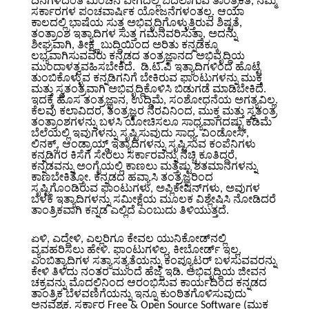
ದಿನಗಳೆದಂತೆ ಮಿಂಚಿನ ವೇಗದಲ್ಲಿ ಬದಲಾಗುವ ತಾಂತ್ರಿಕತೆ, ನಮ್ಮ
ಸರ್ಕಾರಗಳ ಪಂಚವಾರ್ಷಿಕ ಯೋಜನೆಗಳಂತಲ್ಲ. ಆಯಾ
ಕಾಲದಲ್ಲಿ ಭಾಷೆಯ ಸುತ್ತ ಅಭಿವೃದ್ದಿಗೊಳ್ಳುತ್ತಿರುವ ಶಿಷ್ಟತೆ,
ತಂತ್ರಾಂಶ ಇತ್ಯಾದಿಗಳ ಸುತ್ತ ಗಮನವರಿಸುತ್ತಾ, ಅದನ್ನು
ಶೀಘ್ರವಾಗಿ, ತೀಕ್ಷ್ಣ ಬುದ್ದಿಯಿಂದ ಅರಿತು ಕನ್ನಡಕ್ಕೂ
ಲಭ್ಯವಾಗಿಸುವವರು ಕನ್ನಡದ ತಂತ್ರಜ್ಞಾನದ ಅಭಿವೃದ್ದಿಯ
ಮುಂದಾಳತ್ವವಹಿಸಬೇಕಿದೆ. ಡಿ.ಟಿ.ಪಿ ಇತ್ಯಾದಿಗಳಿಂದ ಹೊಟ್ಟೆ
ತುಂಬಿಕೊಳ್ಳುವ ಕನ್ನಡಿಗನಿಗೆ ಬೇಕಿರುವ ಫಾಂಟುಗಳನ್ನು ಮುಕ್ತ
ಮತ್ತು ಸ್ವತಂತ್ರವಾಗಿ ಅಭಿವೃದ್ದಿಕೊಳಿಸಿ ಬಿಡುಗಡೆ ಮಾಡಿಬೇಕಿದೆ.
ಇದಕ್ಕೆ ಹೊಸ ತಂತ್ರಜ್ಞಾನ, ಉದ್ದಿಮೆ, ಸಂಶೋಧನೆಯ ಅಗತ್ಯವಿಲ್ಲ.
ಕೆಲವು ಕಲಾವಿದರ, ತಂತ್ರಜ್ಞರ ನೆರವಿನಿಂದ, ಮುಕ್ತ ಮತ್ತು ಸ್ವತಂತ್ರ
ತಂತ್ರಾಂಶಗಳನ್ನು ಬಳಸಿ ಯೋಚಿಸಲೂ ಸಾಧ್ಯವಾಗದಷ್ಟು ಕಡಿಮೆ
ಬೆಲೆಯಲ್ಲಿ ಇವುಗಳನ್ನು ಸೃಷ್ಟಿಸುವುದು ಸಾಧ್ಯ. ವಿಂಡೋಸ್,
ಲಿನಕ್ಸ್, ಆಂಡ್ರಾಯ್ಡ್ ಇತ್ಯಾದಿಗಳನ್ನು ಸೃಷ್ಟಿಸುವ ಕಂಪೆನಿಗಳು
ಕನ್ನಡಿಗರ ಕಿಸೆಗೆ ಸೇರಲು ಸರ್ಕಾರವನ್ನು ನೆಚ್ಚಿ ಕೂತಿದ್ದರೆ,
ಕನ್ನಡವನ್ನು ಅಂಗೈಯಲ್ಲಿ ಕಾಣಲು ಮತ್ತೆಷ್ಟು ಶತಮಾನಗಳನ್ನು
ಕಾಣಬೇಕಿತ್ತೋ. ಕನ್ನಡದ ಹವ್ಯಾಸಿ ತಂತ್ರಜ್ಞರಿಂದ
ಸೃಷ್ಟಿಗೊಂಡಿರುವ ಫಾಂಟುಗಳು, ಅಪ್ಲಿಕೇಷನ್‌ಗಳು, ಅವುಗಳ
ಬಳಕೆ ಇತ್ಯಾದಿಗಳನ್ನು ಸಮೀಕ್ಷೆಯ ಮೂಲಕ ವಿಶ್ಲೇಷಿಸಿ ನೋಡಿದರೆ
ತಾಂತ್ರಿಕವಾಗಿ ಕನ್ನಡ ಎಲ್ಲಿದೆ ಎಂಬುದು ತಿಳಿಯುತ್ತದೆ.
ಏಳಿ, ಎದ್ದೇಳಿ, ಎಲ್ಲರಿಗೂ ಕೇವಲ ಯುನಿಕೋಡ್‌ನಲ್ಲಿ
ವ್ಯವಹರಿಸಲು ಹೇಳಿ. ಫಾಂಟುಗಳಿಲ್ಲ, ಕೀಬೋರ್ಡ್ ಇಲ್ಲ,
ಎಂಬಿತ್ಯಾದಿಗಳ ಸತ್ಯಾಸತ್ಯತೆಯನ್ನು ಕಂಪ್ಯೂಟರ್ ಬಳಸುವವರನ್ನು
ಕೇಳಿ ತಿಳಿದು ನಂತರ ಮುಂದೆ ಹೆಜ್ಜೆ ಇಡಿ. ಅಭಿವೃದ್ದಿಯ ಜೀವನ
ಚಕ್ರವನ್ನು ಮೊದಲಿನಿಂದ ಆರಂಭಿಸುವ ಕಾರ್ಯದಿಂದ ಕನ್ನಡದ
ತಾಂತ್ರಿಕ ಬೆಳವಣಿಗೆಯನ್ನು ಇನ್ನೂ ಕುಂಠಿತಗೊಳಿಸುವುದು
ಅನವಶ್ಯಕ. ಸರ್ಕಾರ Free & Open Source Software (ಮುಕ್ತ