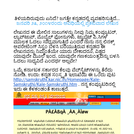
ತಿಳಿಯದಿರುವುದು ಏನಿದೆ? ಜಗತ್ತೇ ಕನ್ನಡದಲ್ಲಿ ವ್ಯವಹರಿಸುತ್ತಿದೆ…
ಜನವರಿ ೨೩, ೨೦೧೪ರಂದು ಅವಧಿಯಲ್ಲಿ ಪ್ರಕಟವಾದ ಲೇಖನ
ಲೇಖನದ ಈ ಮೇಲಿನ ಸಾಲುಗಳನ್ನು ನೀವು ನಿಮ್ಮ ಕಂಪ್ಯೂಟರ್,
ಲ್ಯಾಪ್‌ಟಾಪ್, ಮೊಬೈಲ್ ಫೋನುಗಳು, ಟ್ಯಾಬ್ಲೆಟ್ ಪಿ.ಸಿ‌ಗಳ
ಮೂಲಕ ಓದಲು ಸಾಧ್ಯವಾಗುತ್ತಿದೆ ಎಂದರೆ ನಾನು ನನ್ನ ಲಿನಕ್ಸ್
ಆಪರೇಟಿಂಗ್ ಸಿಸ್ಟಂ ಬಳಸಿ ಬರೆಯುತ್ತಿರುವ ಕನ್ನಡದ ಈ
ಲೇಖನವನ್ನು ನಿಮ್ಮಂತೆಯೇ ಯಾರು ಬೇಕಾದರೂ, ವಿಶ್ವದ
ಯಾವುದೇ ಮೂಲೆ ಇಂದ, ಯಾವುದೇ ಗಣಕಯಂತ್ರವನ್ನು ಬಳಸಿ
ಓದಲು ಸಾಧ್ಯವಿದೆ ಎಂದರ್ಥ ಅಲ್ಲವೇ?
ಒಮ್ಮೆ ಕರ್ನಾಟಕ ಸರ್ಕಾರದ ಕೆಲವು ವೆಬ್‌ಸೈಟ್‌ಗಳನ್ನು ತೆರೆದು
ನೋಡಿ. ಉದಾ: ಕನ್ನಡ ಸಂಸ್ಕೃತಿ ಇಲಾಖೆಯ ಈ ಒಂದು ಪುಟ
http://samskruthi.kar.nic.in/Homepage/Kale-
Samskruthi/Kale-Samskruthi.htm
. ನನ್ನ ಕಂಪ್ಯೂಟರಿನಲ್ಲಿ
ಇದು ಈ ಕೆಳಕಂಡಂತೆ ಕಾಣುತ್ತದೆ.