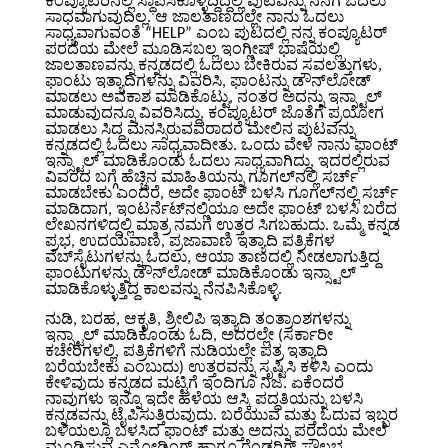
ಕಂಪ್ಯೂಟರಿನಲ್ಲಿ ಸ್ಥಾಪಿಸಿಕೊಳ್ಳದ್ದಿದ್ದಲ್ಲಿ ಪುಟವನ್ನು ನನಗೆ ಓದಲು
ಸಾಧವಾಗುವುದಿಲ್ಲ. ಆ ಜಾಲತಾಣದಲ್ಲೇ ನಾನು ಓದಲು
ಸಾಧ್ಯವಾಗುವಂತೆ “HELP” ಎಂಬ ಪುಟದಲ್ಲಿ ನನ್ನ ಕಂಪ್ಯೂಟರ್
ಪರದೆಯ ಮೇಲೆ ಮೂಡಿಸಬಲ್ಲ ಇಂಗ್ಲೀಷ್ ಭಾಷೆಯಲ್ಲಿ
ಜಾಲತಾಣವನ್ನು ಕನ್ನಡದಲ್ಲಿ ಓದಲು ಬೇಕಿರುವ ಸವಲತ್ತುಗಳು,
ಫಾಂಟು ಇತ್ಯಾದಿಗಳನ್ನು ವಿವರಿಸಿ, ಫಾಂಟನ್ನು ಡೌನ್‌ಲೋಡ್
ಮಾಡಲು ಅವಕಾಶ ಮಾಡಿಕೊಟ್ಟು, ನಂತರ ಅದನ್ನು ಇನ್ಸ್ಟಾಲ್
ಮಾಡುವುದನ್ನೂ ವಿವರಿಸಿದ್ದು, ಕಂಪ್ಯೂಟರ್ ಜೊತೆಗೆ ಪ್ರಯೋಗ
ಮಾಡಲು ಸಿದ್ದ ಮನಸ್ಸಿರುವವರಾದರೆ ಮೇಲಿನ ಪುಟವನ್ನು
ಕನ್ನಡದಲ್ಲಿ ಓದಲು ಸಾಧ್ಯವಾದೀತು. ಒಂದು ವೇಳೆ ನಾನು ಫಾಂಟ್
ಇನ್ಸ್ಟಾಲ್ ಮಾಡಿಕೊಂಡು ಓದಲು ಸಾಧ್ಯವಾಗಿದ್ದು, ಇದರಲ್ಲಿರುವ
ವಿವರದ ಬಗ್ಗೆ ಹೆಚ್ಚಿನ ಮಾಹಿತಿಯನ್ನು ಗೂಗಲ್‌ನಲ್ಲಿ ಸರ್ಚ್
ಮಾಡಬೇಕು ಎಂದರೆ, ಅದೇ ಫಾಂಟ್ ಬಳಸಿ ಗೂಗಲ್‌ನಲ್ಲಿ ಸರ್ಚ್
ಮಾಡಿದಾಗ, ಇಂಟರ್ನೆಟ್‌ನಲ್ಲಿಯೂ ಅದೇ ಫಾಂಟ್ ಬಳಸಿ ಬರೆದ
ಲೇಖನಗಳಿದ್ದಲ್ಲಿ ಮಾತ್ರ ನಮಗೆ ಉತ್ತರ ಸಿಗಬಹುದು. ಒಮ್ಮೆ ಕನ್ನಡ
ಪ್ರಭ, ಉದಯವಾಣಿ, ಪ್ರಜಾವಾಣಿ ಇತ್ಯಾದಿ ಪತ್ರಿಕೆಗಳ
ವೆಬ್‌ಸೈಟುಗಳನ್ನು ಓದಲು, ಆಯಾ ತಾಣದಲ್ಲಿ ನೀಡಲಾಗುತ್ತಿದ್ದ
ಫಾಂಟುಗಳನ್ನು ಡೌನ್‌ಲೋಡ್ ಮಾಡಿಕೊಂಡು ಇನ್ಸ್ಟಾಲ್
ಮಾಡಿಕೊಳ್ಳುತ್ತಿದ್ದ ಕಾಲವನ್ನು ನೆನಪಿಸಿಕೊಳ್ಳಿ.
ನುಡಿ, ಬರಹ, ಆಕೃತಿ, ಶ್ರೀಲಿಪಿ ಇತ್ಯಾದಿ ತಂತ್ರಾಂಶಗಳನ್ನು
ಇನ್ಸ್ಟಾಲ್ ಮಾಡಿಕೊಂಡು ಓದಿ, ಅದರಲ್ಲೇ (ಸರ್ಕಾರೀ
ಕಚೇರಿಗಳಲ್ಲಿ, ಪತ್ರಿಕೆಗಳಿಗೆ ನುಡಿಯಲ್ಲೇ ಪತ್ರ ಇತ್ಯಾದಿ
ಬರೆಯಬೇಕು ಎಂಬುದು) ಉತ್ತರವನ್ನು ಸೃಷ್ಟಿಸಿ ಕಳಿಸಿ ಎಂದು
ಕೇಳಿವುದು ಕನ್ನಡದ ಮಟ್ಟಿಗೆ ಇಂದಿಗೂ ನಿಜ. ಏಕೆಂದರೆ
ನಾವುಗಳು ಇನ್ನೂ ಇದೇ ಹಳೆಯ ಆಸ್ಕಿ ಪದ್ದತಿಯನ್ನು ಬಳಸಿ
ಕನ್ನಡವನ್ನು ಟೈಪಿಸುತ್ತಿರುವುದು. ಬರೆಯುವ ಮತ್ತು ಓದುವ ಇಬ್ಬರ
ಬಳಿಯಲ್ಲೂ ಬಳಸಿದ ಫಾಂಟ್ ಮತ್ತು ಅದನ್ನು ಪರದೆಯ ಮೇಲೆ
ಮೂಡಿಸುವ ಎನ್ಕೋಡಿಂಗ್ ಹಾಗೂ ರೆಂಡರಿಗ್ ಸೌಲಭ್ಯ