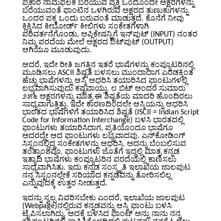
ಪ್ರಕಾರ ನಾಮಫಲಕ ಬರೆಯುವ ವ್ಯಕ್ತಿ ಒಂದೊಂದೇ ಅಕ್ಷರಗಳನ್ನು
ಬರೆಯುವಂತೆ ಫಾಂಟಿನ ಒಳಗಿರುವ ಅಕ್ಷರದ ತುಣುಕುಗಳನ್ನು
ಒಂದರ ಪಕ್ಕ ಒಂದು ಬರುವಂತೆ ಮಾಡುತ್ತದೆ. ಕೊನೆಗೆ ನೀವು
ಕ್ಲಿಕ್ಕಿಸಿದ ಕೀಬೋರ್ಡ್ ಕೀಲಿಗಳು ಸಂಕೇತಗಳಾಗಿ
ಪರಿವರ್ತನೆಗೊಂಡು, ಅಪ್ಲಿಕೇಷನ್ನಿಗೆ ಇನ್‌ಪುಟ್ (INPUT) ನಂತರ
ನಿಮ್ಮ ಪರದೆಯ ಮೇಲೆ ಅಕ್ಷರದ ಔಟ್‌ಪುಟ್ (OUTPUT)
ಆಗಿಯೂ ಮೂಡುವುದು.
ಆದರೆ, ಇದೇ ರೀತಿ ಜಗತ್ತಿನ ಇತರೆ ಭಾಷೆಗಳನ್ನು ಕಂಪ್ಯೂಟರಿನಲ್ಲಿ
ಮೂಡಿಸಲು ASCII ಶಿಷ್ಟತೆ ಬಳಸಲು ಮುಂದಾದಾಗ ಎರಡಕ್ಕಿಂತ
ಹೆಚ್ಚು ಭಾಷೆಗಳನ್ನು ಆಸ್ಕಿ ಆಧರಿಸಿ ತಯಾರಿಸಿದ ಫಾಂಟುಗಳಲ್ಲಿ
ಲಭ್ಯವಾಗಿಸುವುದು ಕಷ್ಟವಾಯ್ತು. ೮ ಬಿಟ್ ಅಂದರೆ ಸುಮಾರು
೨೫೬ ಅಕ್ಷರಗಳನ್ನು ಮಾತ್ರ ಈ ಶಿಷ್ಟತೆಯ ಮಾದರಿ ಹೊಂದಿರಲು
ಸಾಧ್ಯವಾಗುತ್ತಿತ್ತು. ಇದೇ ಕಾರಣದಿಂದಲೇ ಆಸ್ಕಿಯನ್ನು ಆಧರಿಸಿ
ಭಾರತದ ಭಾಷೆಗಳಿಗೆ ತಯಾರಿಸಿದ ಶಿಷ್ಟತೆ (ISCII = Indian Script
Code for Information Interchange) ಬಳಸಿ ಭಾರತದಲ್ಲಿ
ಫಾಂಟುಗಳು ತಯಾರಿಸಿದಾಗ, ಪ್ರತಿಯೊಂದೂ ಭಾಷೆಗೂ
ಅದರದ್ದೇ ಆದ ಫಾಂಟುಗಳು ಲಭ್ಯವಾದವು. ಎನ್‌ಕೋಡಿಂಗ್
ಸಿಸ್ಟಂ‌ನಲ್ಲಿದ್ದ ಸಂಕೇತಗಳನ್ನು ಆಧರಿಸಿ, ಅದನ್ನು ಬೆಂಬಲಿಸುವ
ತಂತ್ರಾಂಶವೂ, ಫಾಂಟುಗಳು ಜೊತೆಗೆ ಇದ್ದಲ್ಲಿ ಮಾತ್ರ ಕನ್ನಡ
ಇತ್ಯಾದಿ ಭಾಷೆಗಳು ಕಂಪ್ಯೂಟರಿನ ಪರದೆಯಲ್ಲಿ ಕಾಣಿಸಲು
ಸಾಧ್ಯವಾಗಿಸಿತು. ಇದು ಕನ್ನಡ ಸಂಸ್ಕೃತಿ ಇಲಾಖೆಯ ಜಾಲಪುಟ
ನನ್ನ ಸಿಸ್ಟಂ‌ನಲ್ಲೇಕೆ ಸರಿಯಾದ ಕನ್ನಡವನ್ನು ತೋರಿಸಲಿಲ್ಲ
ಎನ್ನುವುದಕ್ಕೆ ಉತ್ತರ ನೀಡುತ್ತದೆ.
ಇದನ್ನು ಸ್ವಲ್ಪ ವಿವರಿಸಬೇಕು ಎಂದರೆ, ಇಲಾಖೆಯ ಜಾಲಪುಟ
(Webpage)ನಲ್ಲಿರುವ ಕನ್ನಡವನ್ನು ಆಸ್ಕಿ ಫಾಂಟು ಬಳಸಿ
ಟೈಪಿಸಲಾಗಿದ್ದು, ಅದಕ್ಕೆ ಬಳಸಿದ ಫಾಂಟ್‌ ಅನ್ನು ನಾನು ನನ್ನ