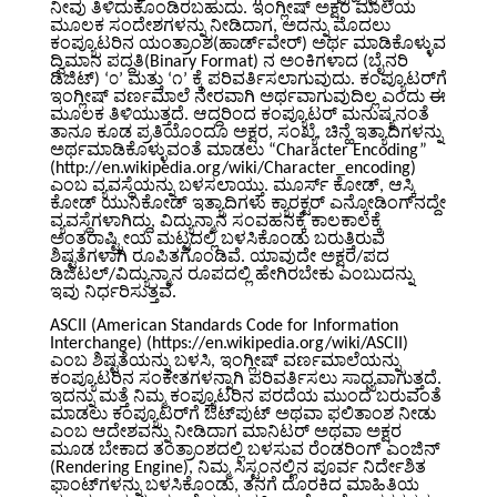
ನೀವು ತಿಳಿದುಕೊಂಡಿರಬಹುದು. ಇಂಗ್ಲೀಷ್ ಅಕ್ಷರ ಮಾಲೆಯ
ಮೂಲಕ ಸಂದೇಶಗಳನ್ನು ನೀಡಿದಾಗ, ಅದನ್ನು ಮೊದಲು
ಕಂಪ್ಯೂಟರಿನ ಯಂತ್ರಾಂಶ(ಹಾರ್ಡ್‌ವೇರ್) ಅರ್ಥ ಮಾಡಿಕೊಳ್ಳುವ
ದ್ವಿಮಾನ ಪದ್ದತಿ(Binary Format) ನ ಅಂಕಿಗಳಾದ (ಬೈನರಿ
ಡಿಜಿಟ್‌) ‘೦’ ಮತ್ತು ‘೧’ ಕ್ಕೆ ಪರಿವರ್ತಿಸಲಾಗುವುದು. ಕಂಪ್ಯೂಟರ್‌ಗೆ
ಇಂಗ್ಲೀಷ್ ವರ್ಣಮಾಲೆ ನೇರವಾಗಿ ಅರ್ಥವಾಗುವುದಿಲ್ಲ ಎಂದು ಈ
ಮೂಲಕ ತಿಳಿಯುತ್ತದೆ. ಆದ್ದರಿಂದ ಕಂಪ್ಯೂಟರ್ ಮನುಷ್ಯನಂತೆ
ತಾನೂ ಕೂಡ ಪ್ರತಿಯೊಂದೂ ಅಕ್ಷರ, ಸಂಖ್ಯೆ, ಚಿನ್ಹೆ ಇತ್ಯಾದಿಗಳನ್ನು
ಅರ್ಥಮಾಡಿಕೊಳ್ಳುವಂತೆ ಮಾಡಲು “Character Encoding”
(http://en.wikipedia.org/wiki/Character_encoding)
ಎಂಬ ವ್ಯವಸ್ಥೆಯನ್ನು ಬಳಸಲಾಯ್ತು. ಮೂರ್ಸ್ ಕೋಡ್, ಆಸ್ಕಿ
ಕೋಡ್ ಯುನಿಕೋಡ್ ಇತ್ಯಾದಿಗಳು ಕ್ಯಾರಕ್ಟರ್ ಎನ್ಕೋಡಿಂಗ್‌ನದ್ದೇ
ವ್ಯವಸ್ಥೆಗಳಾಗಿದ್ದು, ವಿದ್ಯುನ್ಮಾನ ಸಂವಹನಕ್ಕೆ ಕಾಲಕಾಲಕ್ಕೆ
ಅಂತರಾಷ್ಟ್ರೀಯ ಮಟ್ಟದಲ್ಲಿ ಬಳಸಿಕೊಂಡು ಬರುತ್ತಿರುವ
ಶಿಷ್ಟತೆಗಳಾಗಿ ರೂಪಿತಗೊಂಡಿವೆ. ಯಾವುದೇ ಅಕ್ಷರ/ಪದ
ಡಿಜಿಟಲ್/ವಿದ್ಯುನ್ಮಾನ ರೂಪದಲ್ಲಿ ಹೇಗಿರಬೇಕು ಎಂಬುದನ್ನು
ಇವು ನಿರ್ಧರಿಸುತ್ತವೆ.
ASCII (American Standards Code for Information
Interchange) (https://en.wikipedia.org/wiki/ASCII)
ಎಂಬ ಶಿಷ್ಟತೆಯನ್ನು ಬಳಸಿ, ಇಂಗ್ಲೀಷ್ ವರ್ಣಮಾಲೆಯನ್ನು
ಕಂಪ್ಯೂಟರಿನ ಸಂಕೇತಗಳನ್ನಾಗಿ ಪರಿವರ್ತಿಸಲು ಸಾಧ್ಯವಾಗುತ್ತದೆ.
ಇದನ್ನು ಮತ್ತೆ ನಿಮ್ಮ ಕಂಪ್ಯೂಟರಿನ ಪರದೆಯ ಮುಂದೆ ಬರುವಂತೆ
ಮಾಡಲು ಕಂಪ್ಯೂಟರ್‌ಗೆ ಔಟ್‌ಪುಟ್ ಅಥವಾ ಫಲಿತಾಂಶ ನೀಡು
ಎಂಬ ಆದೇಶವನ್ನು ನೀಡಿದಾಗ ಮಾನಿಟರ್ ಅಥವಾ ಅಕ್ಷರ
ಮೂಡ ಬೇಕಾದ ತಂತ್ರಾಂಶದಲ್ಲಿ ಬಳಸುವ ರೆಂಡರಿಂಗ್ ಎಂಜಿನ್
(Rendering Engine), ನಿಮ್ಮ ಸಿಸ್ಟಂ‌ನಲ್ಲಿನ ಪೂರ್ವ ನಿರ್ದೇಶಿತ
ಫಾಂಟ್‌ಗಳನ್ನು ಬಳಸಿಕೊಂಡು, ತನಗೆ ದೊರಕಿದ ಮಾಹಿತಿಯ