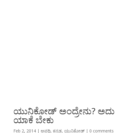
ಯುನಿಕೋಡ್ ಅಂದ್ರೇನು? ಅದು
ಯಾಕೆ ಬೇಕು
Feb 2, 2014
|
ಅವಧಿ
,
ಕನ್ನಡ
,
ಯುನಿಕೋಡ್
|
0 comments