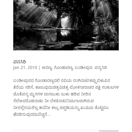
ವನಸಿರಿ
Jan 21, 2010
|
ಅರಣ್ಯ
,
ಗೊಂಡಾರಣ್ಯ
,
ಬಂಡೀಪುರ
,
ವನ್ಯಸಿರಿ
ಬಂಡೀಪುರದ ಗೊಂಡಾರಣ್ಯದಲಿ ರವಿಯ ರಂಗಿನಾಟ!ಕಪ್ಪುಬಿಳುಪಿನ
ತೆರೆಯ ಸರಿಸೆ, ಕಾಣುವುದುಚಿತ್ರವಿಚಿತ್ರ ಲೋಕ!ಚರಾಚರ ಪಕ್ಷಿ ಸಂಕುಲಗಳ
ಜೊತೆವನ್ಯ ಮೃಗಗಳ ವಾಸಜುಳು ಜುಳು ಹರಿವ ನೀರಿನ
ಸೆಲೆಅದರೊಡನಾಡು ನೀ ಬೆಳಕಿನಾಟ!ನಿರ್ಮಲವಾಗಿರುವ
ನೀರಲ್ಲೆಸಯಲಿಲ್ಲ ತಾನೆನೀ ಕಲ್ಲು ಚಪ್ಪಡಿಯನ್ನು.ಖುಷಿಯ ಕೊಟ್ಟರೂ
ಹೆದರಿಸುವುದದುಬೆಚ್ಚನೆ...