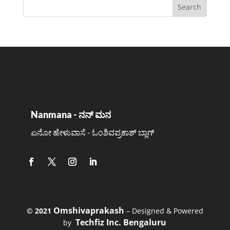
Nanmana - ನನ್ ಮನ
ಏನೋ ಹೇಳುವಾಸೆ - ಓಂಶಿವಪ್ರಕಾಶ್ ಬ್ಲಾಗ್
Omshivaprakash
©️ 2021
– Designed & Powered
Techfiz Inc. Bengaluru
by