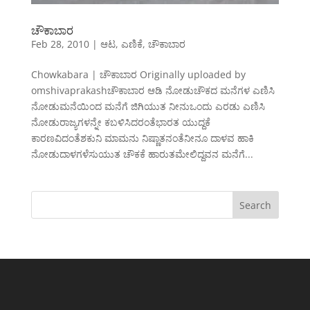
ಚೌಕಾಬಾರ
Feb 28, 2010
|
ಆಟ
,
ಎಣಿಕೆ
,
ಚೌಕಾಬಾರ
Chowkabara | ಚೌಕಾಬಾರ Originally uploaded by
omshivaprakashಚೌಕಾಬಾರ ಆಡಿ ನೋಡುಚೌಕದ ಮನೆಗಳ ಎಣಿಸಿ
ನೋಡುಮನೆಯಿಂದ ಮನೆಗೆ ಜಿಗಿಯುತ ನೀನುಒಂದು ಎರಡು ಎಣಿಸಿ
ನೋಡುರಾಜ್ಯಗಳನ್ನೇ ಕಬಳಿಸಿದರಂತೆಭಾರತ ಯುದ್ದಕೆ
ಕಾರಣವಿದಂತೆಶಕುನಿ ಮಾಮನು ನಿಷ್ಣಾತನಂತೆನೀನೂ ದಾಳವ ಹಾಕಿ
ನೋಡುದಾಳಗಳೆಸುಯುತ ಚೌಕಕೆ ಹಾರುತಮೇಲಿದ್ದವನ ಮನೆಗೆ...