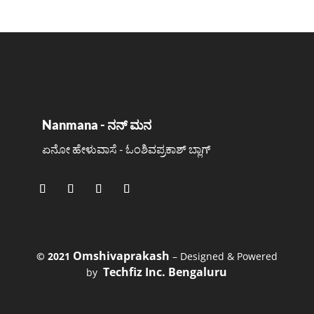
Nanmana - ನನ್ ಮನ
ಏನೋ ಹೇಳುವಾಸೆ - ಓಂಶಿವಪ್ರಕಾಶ್ ಬ್ಲಾಗ್
Omshivaprakash
©️ 2021
– Designed & Powered
Techfiz Inc. Bengaluru
by