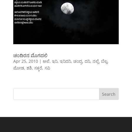
ಚಂದಿರನ ಮೊಗದಲಿ
Apr 25, 2010
|
ಅಲೆ
,
ಇನಿ
,
ಇನಿದನಿ
,
ಚಂದ್ರ
,
ದನಿ
,
ನಲ್ಲೆ
,
ಬೆಲ್ಲ
,
ಮೋಡ
,
ಶಶಿ
,
ಸಕ್ಕರೆ
,
ಸವಿ