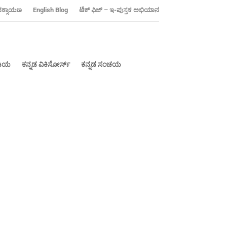
ನಕ್ಸಾಯಣ
‍English Blog
ಟೆಕ್ ಫಿಜ್ – ಇ-ಪುಸ್ತಕ ಅಭಿಯಾನ
ೀಡಿಯ
ಕನ್ನಡ ವಿಕಿಸೋರ್ಸ್
ಕನ್ನಡ ಸಂಚಯ