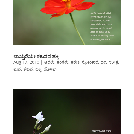
ಬಾಯ್ತೆರೆಯೇ ಶಕುನದ ಹಕ್ಕಿ
Aug 17, 2010
|
ಅರಳು
,
ಕಂಗಳು
,
ಕರಣ
,
ಝೇಂಕಾರ
,
ದಳ
,
ನಿರೀಕ್ಷೆ
,
ಮನ
,
ಶಕುನ
,
ಹಕ್ಕಿ
,
ಹೊಳಪು