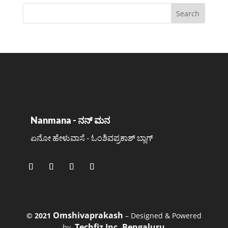
Nanmana - ನನ್ ಮನ
ಏನೋ ಹೇಳುವಾಸೆ - ಓಂಶಿವಪ್ರಕಾಶ್ ಬ್ಲಾಗ್
Omshivaprakash
©️ 2021
– Designed & Powered
Techfiz Inc. Bengaluru
by