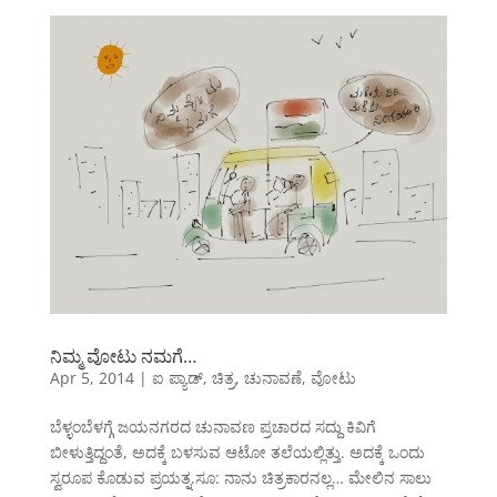
ನಿಮ್ಮ ವೋಟು ನಮಗೆ…
Apr 5, 2014
|
ಐ ಪ್ಯಾಡ್
,
ಚಿತ್ರ
,
ಚುನಾವಣೆ
,
ವೋಟು
ಬೆಳ್ಳಂಬೆಳಗ್ಗೆ ಜಯನಗರದ ಚುನಾವಣ ಪ್ರಚಾರದ ಸದ್ದು ಕಿವಿಗೆ
ಬೀಳುತ್ತಿದ್ದಂತೆ, ಅದಕ್ಕೆ ಬಳಸುವ ಆಟೋ ತಲೆಯಲ್ಲಿತ್ತು. ಅದಕ್ಕೆ ಒಂದು
ಸ್ವರೂಪ ಕೊಡುವ ಪ್ರಯತ್ನ.ಸೂ: ನಾನು ಚಿತ್ರಕಾರನಲ್ಲ… ಮೇಲಿನ ಸಾಲು