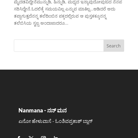
ಮೈದಡವಿದ್ದೇನೆಮುನ್ನುಡಿ, ಹಿನ್ನುಡಿ, ಮಧ್ಯದ ಇನ್ಯಾವುದೋಪುಟದ ನೆನಪ
ಸರಿಸಿದ್ದೇನೆ.ಓದಲಿಕ್ಕೆ ಸಮಯವಿಲ್ಲ ಎನ್ನುವ ಮಾತಿಲ್ಲ…ಆಡಿದರೆ ಅದು
ತಪ್ಪಾಗುತ್ತದೆನನ್ನ ತಲೆದಿಂಬಿನ ಪಕ್ಕದಲ್ಲಿರುವ ಆ ಪುಸ್ತಕಕ್ಕೂನನ್ನ
ತಲೆಬಿಸಿಯ ಸ್ವಲ್ಪ ಅಂದಾಜಾದರೂ...
Nanmana - ನನ್ ಮನ
ಏನೋ ಹೇಳುವಾಸೆ - ಓಂಶಿವಪ್ರಕಾಶ್ ಬ್ಲಾಗ್