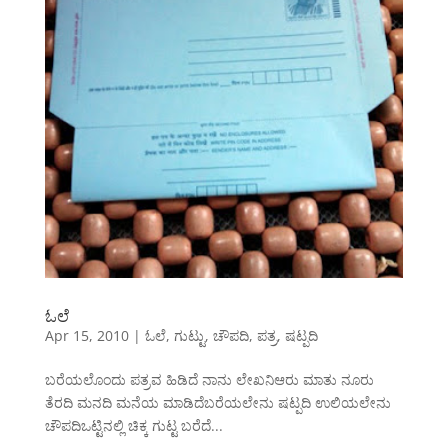
ಓಲೆ
Apr 15, 2010
|
ಓಲೆ
,
ಗುಟ್ಟು
,
ಚೌಪದಿ
,
ಪತ್ರ
,
ಷಟ್ಪದಿ
ಬರೆಯಲೊಂದು ಪತ್ರವ ಹಿಡಿದೆ ನಾನು ಲೇಖನಿಆರು ಮಾತು ನೂರು
ತೆರದಿ ಮನದಿ ಮನೆಯ ಮಾಡಿದೆಬರೆಯಲೇನು ಷಟ್ಪದಿ ಉಲಿಯಲೇನು
ಚೌಪದಿಒಟ್ಟಿನಲ್ಲಿ ಚಿಕ್ಕ ಗುಟ್ಟ ಬರೆದೆ...