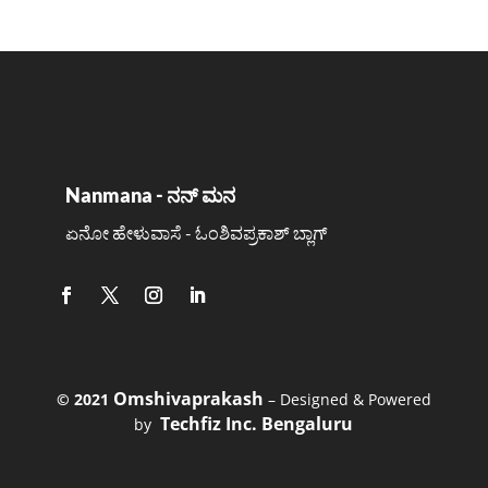
Nanmana - ನನ್ ಮನ
ಏನೋ ಹೇಳುವಾಸೆ - ಓಂಶಿವಪ್ರಕಾಶ್ ಬ್ಲಾಗ್
Omshivaprakash
©️ 2021
– Designed & Powered
Techfiz Inc. Bengaluru
by