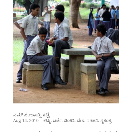
ನಮ್ ಪಂಚಾಯ್ತಿ ಕಟ್ಟೆ
Aug 14, 2010
|
ಕಟ್ಟು
,
ಚರ್ಚೆ
,
ಚಿಂತಿಸಿ
,
ದೇಶ
,
ನಗೆಹನಿ
,
ಸ್ವತಂತ್ರ