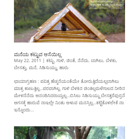
ಮನೆಯ ಕಟ್ಟುವ ಆಸೆಯಿಲ್ಲ
May 22, 2011
|
ಕಟ್ಟು
,
ಗಾಳಿ
,
ಚಿಂತೆ
,
ನೆನೆದು
,
ಬಾಗಿಲು
,
ಬೆಳಕು
,
ಬೇಸತ್ತು
,
ಮನೆ
,
ಸಿಡಿಸುಯ್ದು
,
ಹಾರು
ಛಾಯಾಗ್ರಹಣ : ಪವಿತ್ರ ಹೆಚ್ಮನೆಯಂತೆಯೇ ತೋರುತ್ತಿದೆಯಲ್ಲಬಾಗಿಲು
ಮಾತ್ರ ಕಾಣುತ್ತಿಲ್ಲ…ಪರವಾಗಿಲ್ಲ, ಗಾಳಿ ಬೆಳಕಿನ ಚಿಂತಿಲ್ಲಮಳೆಗಾಲದ ನೀರಿನ
ಮೇಳನೆನೆದು ಆನಂದಿಸಿದರಾಯ್ತಲ್ಲ…ಬಿಸಿಲು ಸಿಡಿಸುಯ್ದು ಬೇಸತ್ತರೆಪುರ್ರನೆ
ಆಗಸಕ್ಕೆ ಹಾರುವೆ ನಾಇಲ್ಲೇ ನಿಂತು ಅಳುವ ಮನಸ್ಸಿಲ್ಲ…ಕಟ್ಟಿಕೊಳಲೇಕೆ ನಾ
ಇನ್ನೊಂದು...