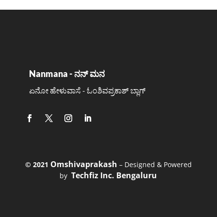
Nanmana - ನನ್ ಮನ
ಏನೋ ಹೇಳುವಾಸೆ - ಓಂಶಿವಪ್ರಕಾಶ್ ಬ್ಲಾಗ್
Omshivaprakash
©️ 2021
– Designed & Powered
Techfiz Inc. Bengaluru
by