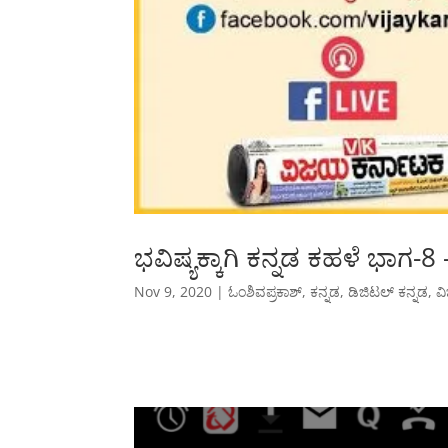
ಭವಿಷ್ಯಕ್ಕಾಗಿ ಕನ್ನಡ ಕಹಳೆ ಭಾಗ-8
Nov 9, 2020
|
ಓಂಶಿವಪ್ರಕಾಶ್
,
ಕನ್ನಡ
,
ಡಿಜಿಟಲ್ ಕನ್ನಡ
,
ವ