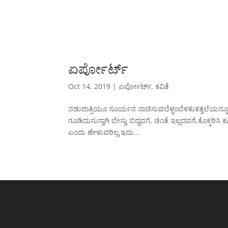
ಏರ್ಪೋರ್ಟ್
Oct 14, 2019
|
ಏರ್ಪೋರ್ಟ್
,
ಕವಿತೆ
ನಡುರಾತ್ರಿಯೂ ಸೂರ್ಯನ ನಾಚಿಸುವಬೆಳ್ಳಂಬೆಳಕುಕತ್ತಲೆಯನ್ನ
ಗೂಡಿದುಸುಸ್ತಾಗಿ ಬೇಸ್ತು ಬಿದ್ದವಗೆ, ಚಿಂತೆ ಇಲ್ಲದವಗೆ,ಕೊಕ್
ಎಂದು ಹೇಳುವರಿಲ್ಲ,ಇದು...