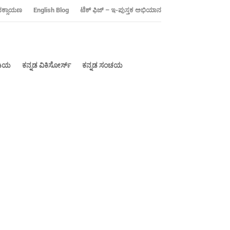
ನಕ್ಸಾಯಣ
‍English Blog
ಟೆಕ್ ಫಿಜ್ – ಇ-ಪುಸ್ತಕ ಅಭಿಯಾನ
ೀಡಿಯ
ಕನ್ನಡ ವಿಕಿಸೋರ್ಸ್
ಕನ್ನಡ ಸಂಚಯ