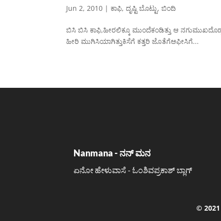
Jun 2, 2010
|
ಕಾಫಿ
,
ದೃಷ್ಟಿ ಬೊಟ್ಟು
,
ಬಿಂದಿ
ಬಿಸಿ ಬಿಸಿ ಕಾಫಿ,ಹೀರಲಿಕ್ಕೂ ಮುಂದೆಕಂಡಿತ್ತು ಆ ನಗುಮುಖದೊಡ್
ಹೀರಿ ಮುಗಿಸಿಯಾಗಿತ್ತುಕಿಸೆಗೆ ಕತ್ತರಿ ಜೊತೆಗೆಆಫೀಸಿಗೆ...
Nanmana - ನನ್ ಮನ
ಏನೋ ಹೇಳುವಾಸೆ - ಓಂಶಿವಪ್ರಕಾಶ್ ಬ್ಲಾಗ್
©️ 202