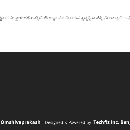
ಡದಾದ ಕಣ್ಣುಗಳುಹಣೆಯಲ್ಲಿ ಬಿಂದಿ,ಗಲ್ಲದ ಮೇಲೊಂದುಸಣ್ಣ ದೃಷ್ಟಿ ಬೊಟ್ಟು,ನೋಡುತ್ತಲೇ ಕಾಫ
Omshivaprakash
Techfiz Inc. Be
1
– Designed & Powered by