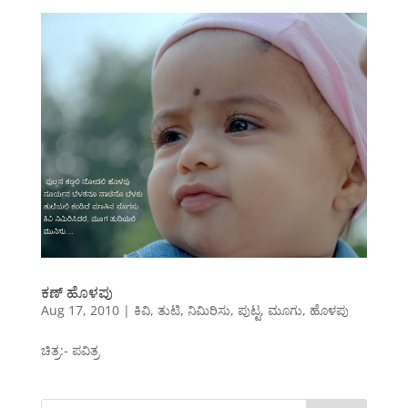
ಕಣ್ ಹೊಳಪು
Aug 17, 2010
|
ಕಿವಿ
,
ತುಟಿ
,
ನಿಮಿರಿಸು
,
ಪುಟ್ಟ
,
ಮೂಗು
,
ಹೊಳಪು
ಚಿತ್ರ:- ಪವಿತ್ರ