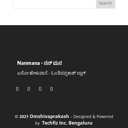
Nanmana - ನನ್ ಮನ
ಏನೋ ಹೇಳುವಾಸೆ - ಓಂಶಿವಪ್ರಕಾಶ್ ಬ್ಲಾಗ್
Omshivaprakash
©️ 2021
– Designed & Powered
Techfiz Inc. Bengaluru
by