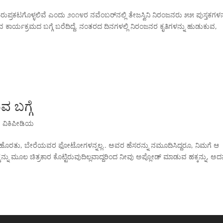
ರಕಟಗೊಳ್ಳಲಿವೆ ಎಂದು ೨೦೧೪ರ ನವೆಂಬರ್‌ನಲ್ಲಿ ತೇಜಸ್ವಿನಿ ನಿರಂಜನರು ೫೫ ಪುಸ್ತಕಗಳನ್
ರುವ ಕಾರ್ಯಕ್ರಮದ ಬಗ್ಗೆ ಬರೆದಿದ್ದೆ. ನಂತರದ ದಿನಗಳಲ್ಲಿ ನಿರಂಜನರ ಕೃತಿಗಳನ್ನು ಹುಡುಕುವ,
ವ ಬಗ್ಗೆ
,
ವಿಕಿಪೀಡಿಯ
ುದೇ ಹೊರತು, ಬೇರೆಯವರ ಫೋಟೋಗಳನ್ನಲ್ಲ.. ಅವರ ಹೆಸರನ್ನು ನಮೂದಿಸಿದ್ದರೂ, ನಿಮಗೆ ಆ
ು ಮೂಲ ಚಿತ್ರಕಾರ ಕೊಟ್ಟಿರುವುದಿಲ್ಲವಾದ್ದರಿಂದ ನೀವು ಅಪ್ಲೋಡ್ ಮಾಡುವ ಹಕ್ಕನ್ನು, ಅದನ