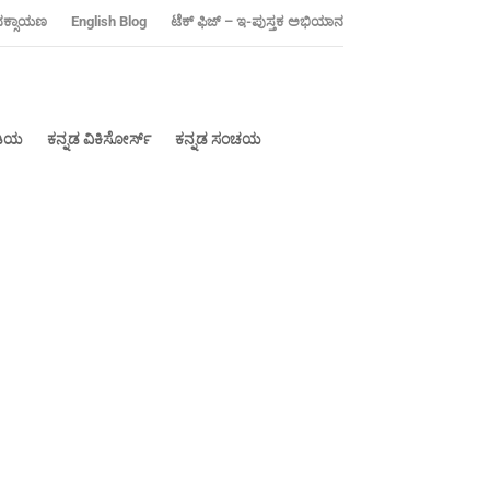
ನಕ್ಸಾಯಣ
‍English Blog
ಟೆಕ್ ಫಿಜ್ – ಇ-ಪುಸ್ತಕ ಅಭಿಯಾನ
ೀಡಿಯ
ಕನ್ನಡ ವಿಕಿಸೋರ್ಸ್
ಕನ್ನಡ ಸಂಚಯ