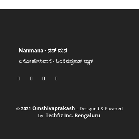
Nanmana - ನನ್ ಮನ
ಏನೋ ಹೇಳುವಾಸೆ - ಓಂಶಿವಪ್ರಕಾಶ್ ಬ್ಲಾಗ್
Omshivaprakash
©️ 2021
– Designed & Powered
Techfiz Inc. Bengaluru
by