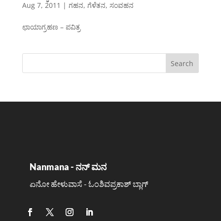
Aug 7, 2011
|
ಗಹನ
,
ಗೆಳೆತನ
,
ಸಂವಹನ
ಛಾಯಾಗ್ರಹಣ – ಪವಿತ್ರ
Nanmana - ನನ್ ಮನ
ಏನೋ ಹೇಳುವಾಸೆ - ಓಂಶಿವಪ್ರಕಾಶ್ ಬ್ಲಾಗ್