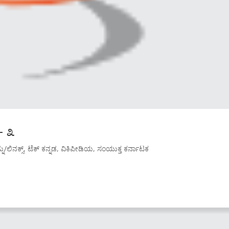
– ೩
್ನು/ಲಿನಕ್ಸ್
,
ಟೆಕ್ ಕನ್ನಡ
,
ವಿಕಿಪೀಡಿಯ
,
ಸಂಯುಕ್ತ ಕರ್ನಾಟಕ