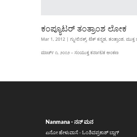
ಕಂಪ್ಯೂಟರ್ ತಂತ್ರಾಂಶ ಲೋಕ
Mar 1, 2012
|
ಗ್ನು/ಲಿನಕ್ಸ್
,
ಟೆಕ್ ಕನ್ನಡ
,
ತಂತ್ರಾಂಶ
,
ಮುಕ್ತ 
ಮಾರ್ಚ್ ೧, ೨೦೧೨ – ಸಂಯುಕ್ತ ಕರ್ನಾಟಕ ಅಂಕಣ
Nanmana - ನನ್ ಮನ
ಏನೋ ಹೇಳುವಾಸೆ - ಓಂಶಿವಪ್ರಕಾಶ್ ಬ್ಲಾಗ್