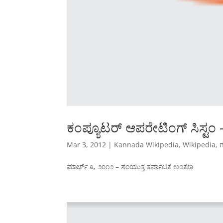
ಕಂಪ್ಯೂಟರ್ ಆಪರೇಟಿಂಗ್ ಸಿಸ್ಟಂ 
Mar 3, 2012
|
Kannada Wikipedia
,
Wikipedia
,
ಗ
ಮಾರ್ಚ್ ೩, ೨೦೧೨ – ಸಂಯುಕ್ತ ಕರ್ನಾಟಕ ಅಂಕಣ