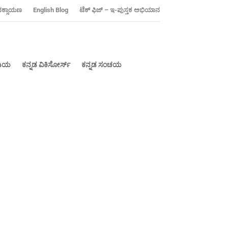
ನಕ್ಸಾಯಣ
‍English Blog
ಟೆಕ್ ಫಿಜ್ – ಇ-ಪುಸ್ತಕ ಅಭಿಯಾನ
ೀಡಿಯ
ಕನ್ನಡ ವಿಕಿಸೋರ್ಸ್
ಕನ್ನಡ ಸಂಚಯ