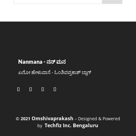
Nanmana - ನನ್ ಮನ
ಏನೋ ಹೇಳುವಾಸೆ - ಓಂಶಿವಪ್ರಕಾಶ್ ಬ್ಲಾಗ್
Omshivaprakash
©️ 2021
– Designed & Powered
Techfiz Inc. Bengaluru
by