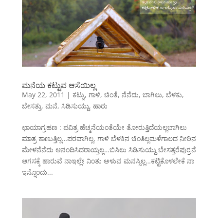
ಮನೆಯ ಕಟ್ಟುವ ಆಸೆಯಿಲ್ಲ
May 22, 2011
|
ಕಟ್ಟು
,
ಗಾಳಿ
,
ಚಿಂತೆ
,
ನೆನೆದು
,
ಬಾಗಿಲು
,
ಬೆಳಕು
,
ಬೇಸತ್ತು
,
ಮನೆ
,
ಸಿಡಿಸುಯ್ದು
,
ಹಾರು
ಛಾಯಾಗ್ರಹಣ : ಪವಿತ್ರ ಹೆಚ್ಮನೆಯಂತೆಯೇ ತೋರುತ್ತಿದೆಯಲ್ಲಬಾಗಿಲು
ಮಾತ್ರ ಕಾಣುತ್ತಿಲ್ಲ…ಪರವಾಗಿಲ್ಲ, ಗಾಳಿ ಬೆಳಕಿನ ಚಿಂತಿಲ್ಲಮಳೆಗಾಲದ ನೀರಿನ
ಮೇಳನೆನೆದು ಆನಂದಿಸಿದರಾಯ್ತಲ್ಲ…ಬಿಸಿಲು ಸಿಡಿಸುಯ್ದು ಬೇಸತ್ತರೆಪುರ್ರನೆ
ಆಗಸಕ್ಕೆ ಹಾರುವೆ ನಾಇಲ್ಲೇ ನಿಂತು ಅಳುವ ಮನಸ್ಸಿಲ್ಲ…ಕಟ್ಟಿಕೊಳಲೇಕೆ ನಾ
ಇನ್ನೊಂದು...