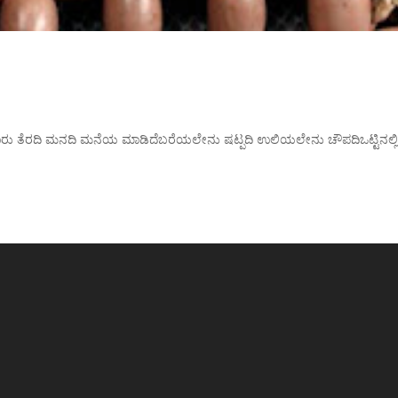
ು ತೆರದಿ ಮನದಿ ಮನೆಯ ಮಾಡಿದೆಬರೆಯಲೇನು ಷಟ್ಪದಿ ಉಲಿಯಲೇನು ಚೌಪದಿಒಟ್ಟಿನಲ್ಲಿ ಚ