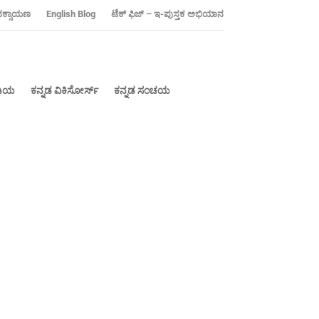
ನಕ್ಸಾಯಣ
‍English Blog
ಟೆಕ್ ಫಿಜ್ – ಇ-ಪುಸ್ತಕ ಅಭಿಯಾನ
ೀಡಿಯ
ಕನ್ನಡ ವಿಕಿಸೋರ್ಸ್
ಕನ್ನಡ ಸಂಚಯ