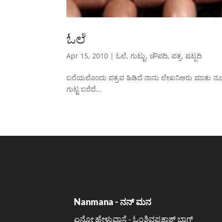
ಓಲೆ
Apr 15, 2010
|
ಓಲೆ
,
ಗುಟ್ಟು
,
ಚೌಪದಿ
,
ಪತ್ರ
,
ಷಟ್ಪದಿ
ಬರೆಯಲೊಂದು ಪತ್ರವ ಹಿಡಿದೆ ನಾನು ಲೇಖನಿಆರು ಮಾತು ನೂರ
ಗುಟ್ಟ ಬರೆದೆ...
Nanmana - ನನ್ ಮನ
ಏನೋ ಹೇಳುವಾಸೆ - ಓಂಶಿವಪ್ರಕಾಶ್ ಬ್ಲಾಗ್