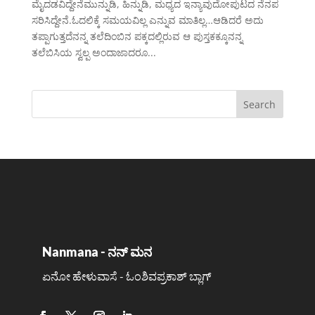
ಮೈದಡವಿದ್ದೇನೆಮುನ್ನುಡಿ, ಹಿನ್ನುಡಿ, ಮಧ್ಯದ ಇನ್ಯಾವುದೋಪುಟದ ನೆನಪ
ಸರಿಸಿದ್ದೇನೆ.ಓದಲಿಕ್ಕೆ ಸಮಯವಿಲ್ಲ ಎನ್ನುವ ಮಾತಿಲ್ಲ…ಆಡಿದರೆ ಅದು
ತಪ್ಪಾಗುತ್ತದೆನನ್ನ ತಲೆದಿಂಬಿನ ಪಕ್ಕದಲ್ಲಿರುವ ಆ ಪುಸ್ತಕಕ್ಕೂನನ್ನ
ತಲೆಬಿಸಿಯ ಸ್ವಲ್ಪ ಅಂದಾಜಾದರೂ...
Nanmana - ನನ್ ಮನ
ಏನೋ ಹೇಳುವಾಸೆ - ಓಂಶಿವಪ್ರಕಾಶ್ ಬ್ಲಾಗ್