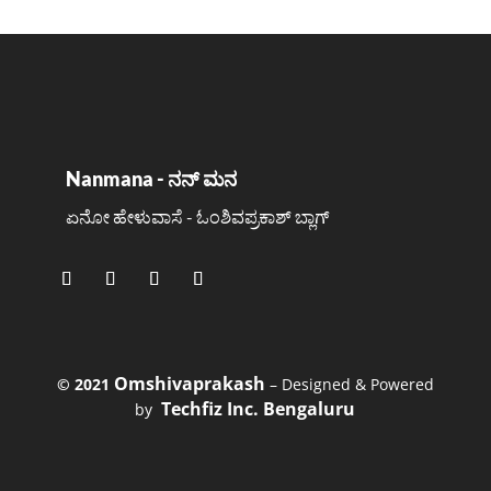
Nanmana - ನನ್ ಮನ
ಏನೋ ಹೇಳುವಾಸೆ - ಓಂಶಿವಪ್ರಕಾಶ್ ಬ್ಲಾಗ್
Omshivaprakash
©️ 2021
– Designed & Powered
Techfiz Inc. Bengaluru
by