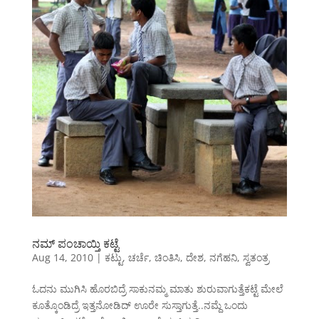
ನಮ್ ಪಂಚಾಯ್ತಿ ಕಟ್ಟೆ
Aug 14, 2010
|
ಕಟ್ಟು
,
ಚರ್ಚೆ
,
ಚಿಂತಿಸಿ
,
ದೇಶ
,
ನಗೆಹನಿ
,
ಸ್ವತಂತ್ರ
ಓದನು ಮುಗಿಸಿ ಹೊರಬಿದ್ರೆ ಸಾಕುನಮ್ಮ ಮಾತು ಶುರುವಾಗುತ್ತೆಕಟ್ಟೆ ಮೇಲೆ
ಕೂತ್ಕೊಂಡಿದ್ರೆ ಇತ್ತನೋಡಿದ್ ಊರೇ ಸುಸ್ತಾಗುತ್ತೆ..ನಮ್ದೆ ಒಂದು