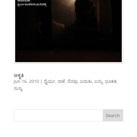
ಆಕೃತಿ
Jun 16, 2010
|
ಧೈರ್ಯ
,
ನಾಳೆ
,
ನೆನಪು
,
ಬದುಕು
,
ಬಸ್ಸು
,
ಭೂತತ
,
ಸುಸ್ತು