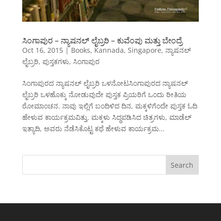
ಸಿಂಗಾಪುರ – ನ್ಯಾಷನಲ್ ಲೈಬ್ರರಿ – ಕುವೆಂಪು ಮತ್ತು ಬೇಂದ್ರೆ
Oct 16, 2015
|
Books
,
Kannada
,
Singapore
,
ನ್ಯಾಷನಲ್
ಲೈಬ್ರರಿ
,
ಪುಸ್ತಕಗಳು
,
ಸಿಂಗಾಪುರ
ಸಿಂಗಾಪುರದ ನ್ಯಾಷನಲ್ ಲೈಬ್ರರಿ ಒಳನೋಟಸಿಂಗಾಪುರದ ನ್ಯಾಷನಲ್
ಲೈಬ್ರರಿ ಒಳಹೊಕ್ಕು ನೋಡುವುದೇ ಪುಸ್ತಕ ಪ್ರಿಯರಿಗೆ ಒಂದು ರೀತಿಯ
ರೋಮಾಂಚನ. ನಾವು ಇಲ್ಲಿಗೆ ಬಂದಿಳಿದ ದಿನ, ಮಕ್ಕಳಿಗೆಂದೇ ಪುಸ್ತಕ ಓದಿ
ಹೇಳುವ ಕಾರ್ಯಕ್ರಮವಿತ್ತು. ಮಕ್ಕಳು ಸಿದ್ಧಪಡಿಸಿದ ಚಿತ್ರಗಳು, ಮಾಡೆಲ್
ಇತ್ಯಾದಿ, ಅವರು ನೆಡೆಸಿಕೊಟ್ಟ ಕಥೆ ಹೇಳುವ ಕಾರ್ಯಕ್ರಮ...