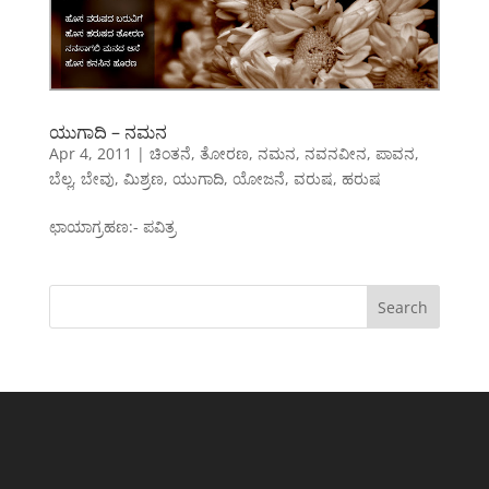
ಯುಗಾದಿ – ನಮನ
Apr 4, 2011
|
ಚಿಂತನೆ
,
ತೋರಣ
,
ನಮನ
,
ನವನವೀನ
,
ಪಾವನ
,
ಬೆಲ್ಲ
,
ಬೇವು
,
ಮಿಶ್ರಣ
,
ಯುಗಾದಿ
,
ಯೋಜನೆ
,
ವರುಷ
,
ಹರುಷ
ಛಾಯಾಗ್ರಹಣ:- ಪವಿತ್ರ