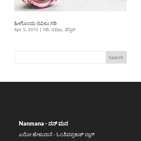
ಹೀಗೊಂದು ನವಿಲು ಗರಿ
Apr 5, 2010
|
ಗರಿ
,
ನವಿಲು
,
ಪೆನ್ಸಿಲ್
Nanmana - ನನ್ ಮನ
ಏನೋ ಹೇಳುವಾಸೆ - ಓಂಶಿವಪ್ರಕಾಶ್ ಬ್ಲಾಗ್