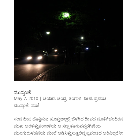
ಮುಸ್ಸಂಜೆ
May 7, 2010
|
ಚಂದಿರ
,
ಚಂದ್ರ
,
ತಂಗಾಳಿ
,
ದೀಪ
,
ಪ್ರಪಂಚ
,
ಮುಸ್ಸಂಜೆ
,
ಸಂಜೆ
ಸಂಜೆ ದೀಪ ಹೊತ್ತಿಸುವ ಹೊತ್ತುಅಲ್ಲಲ್ಲಿ ಬೆಳಗಿದ ದೀಪದ ಜೊತೆಗೆಚಂದಿರನ
ಮುಖ ಅರಳಿತ್ತುತಂಗಾಳಿಯ ಆ ಸಣ್ಣ ತೂಗುನನ್ನರಗಿಣಿಯ
ಮುಂಗುರುಳಹಣೆಯ ಮೇಲೆ ಆಡಿಸಿತ್ತುಸುತ್ತಲಿದ್ದ ಪ್ರಪಂಚದ ಅರಿವಿಲ್ಲದೆನೀ