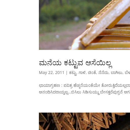
ಮನೆಯ ಕಟ್ಟುವ ಆಸೆಯಿಲ್ಲ
May 22, 2011
|
ಕಟ್ಟು
,
ಗಾಳಿ
,
ಚಿಂತೆ
,
ನೆನೆದು
,
ಬಾಗಿಲು
,
ಬೆ
ಛಾಯಾಗ್ರಹಣ : ಪವಿತ್ರ ಹೆಚ್ಮನೆಯಂತೆಯೇ ತೋರುತ್ತಿದೆಯಲ್ಲಬಾಗಿ
ಆನಂದಿಸಿದರಾಯ್ತಲ್ಲ…ಬಿಸಿಲು ಸಿಡಿಸುಯ್ದು ಬೇಸತ್ತರೆಪುರ್ರನೆ ಆಗ