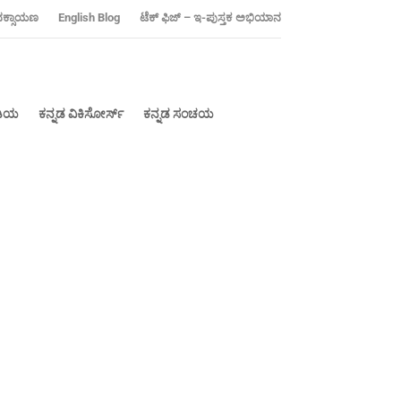
ನಕ್ಸಾಯಣ
‍English Blog
ಟೆಕ್ ಫಿಜ್ – ಇ-ಪುಸ್ತಕ ಅಭಿಯಾನ
ೀಡಿಯ
ಕನ್ನಡ ವಿಕಿಸೋರ್ಸ್
ಕನ್ನಡ ಸಂಚಯ