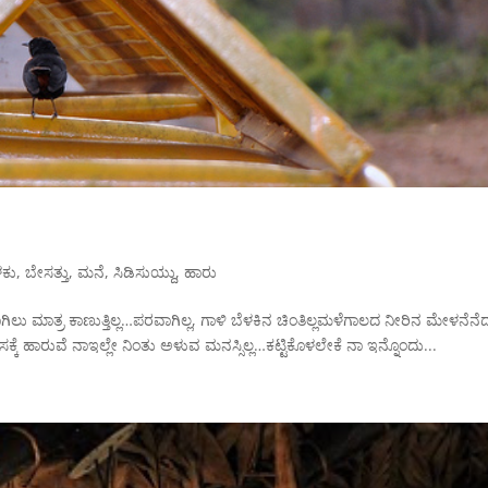
ಳಕು
,
ಬೇಸತ್ತು
,
ಮನೆ
,
ಸಿಡಿಸುಯ್ದು
,
ಹಾರು
ಲು ಮಾತ್ರ ಕಾಣುತ್ತಿಲ್ಲ…ಪರವಾಗಿಲ್ಲ, ಗಾಳಿ ಬೆಳಕಿನ ಚಿಂತಿಲ್ಲಮಳೆಗಾಲದ ನೀರಿನ ಮೇಳನೆನೆ
ಸಕ್ಕೆ ಹಾರುವೆ ನಾಇಲ್ಲೇ ನಿಂತು ಅಳುವ ಮನಸ್ಸಿಲ್ಲ…ಕಟ್ಟಿಕೊಳಲೇಕೆ ನಾ ಇನ್ನೊಂದು...