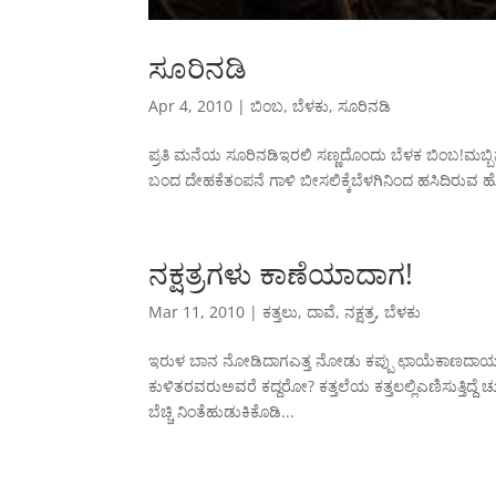
ಸೂರಿನಡಿ
Apr 4, 2010
|
ಬಿಂಬ
,
ಬೆಳಕು
,
ಸೂರಿನಡಿ
ಪ್ರತಿ ಮನೆಯ ಸೂರಿನಡಿಇರಲಿ ಸಣ್ಣದೊಂದು ಬೆಳಕ ಬಿಂಬ!ಮಬ್ಬ
ಬಂದ ದೇಹಕೆತಂಪನೆ ಗಾಳಿ ಬೀಸಲಿಕ್ಕೆಬೆಳಗಿನಿಂದ ಹಸಿದಿರುವ ಹೊಟ್
ನಕ್ಷತ್ರಗಳು ಕಾಣೆಯಾದಾಗ!
Mar 11, 2010
|
ಕತ್ತಲು
,
ದಾವೆ
,
ನಕ್ಷತ್ರ
,
ಬೆಳಕು
ಇರುಳ ಬಾನ ನೋಡಿದಾಗಎತ್ತ ನೋಡು ಕಪ್ಪು ಛಾಯೆಕಾಣದಾಯ್ತು ಚುಕ
ಕುಳಿತರವರುಅವರೆ ಕದ್ದರೋ? ಕತ್ತಲೆಯ ಕತ್ತಲಲ್ಲಿಎಣಿಸುತ್ತಿದ
ಬೆಚ್ಚಿ ನಿಂತೆಹುಡುಕಿಕೊಡಿ...