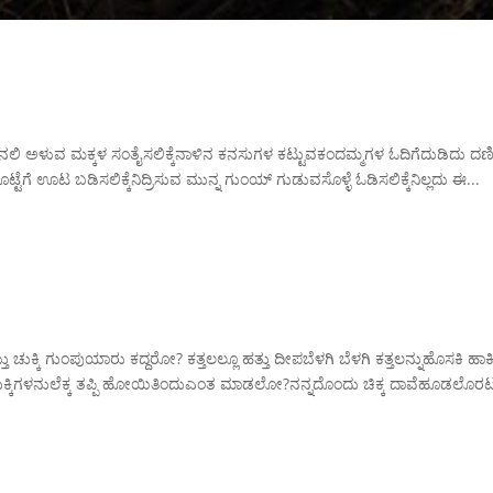
ಿನಲಿ ಅಳುವ ಮಕ್ಕಳ ಸಂತೈಸಲಿಕ್ಕೆನಾಳಿನ ಕನಸುಗಳ ಕಟ್ಟುವಕಂದಮ್ಮಗಳ ಓದಿಗೆದುಡಿದು ದಣ
ಟೆಗೆ ಊಟ ಬಡಿಸಲಿಕ್ಕೆನಿದ್ರಿಸುವ ಮುನ್ನ ಗುಂಯ್ ಗುಡುವಸೊಳ್ಳೆ ಓಡಿಸಲಿಕ್ಕೆನಿಲ್ಲದು ಈ...
್ಕಿ ಗುಂಪುಯಾರು ಕದ್ದರೋ? ಕತ್ತಲಲ್ಲೂ ಹತ್ತು ದೀಪಬೆಳಗಿ ಬೆಳಗಿ ಕತ್ತಲನ್ನುಹೊಸಕಿ ಹಾಕ
್ದೆ ಚುಕ್ಕಿಗಳನುಲೆಕ್ಕ ತಪ್ಪಿ ಹೋಯಿತಿಂದುಎಂತ ಮಾಡಲೋ?ನನ್ನದೊಂದು ಚಿಕ್ಕ ದಾವೆಹೂಡಲೊರ