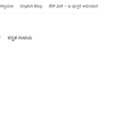
ನಕ್ಸಾಯಣ
‍English Blog
ಟೆಕ್ ಫಿಜ್ – ಇ-ಪುಸ್ತಕ ಅಭಿಯಾನ
್
ಕನ್ನಡ ಸಂಚಯ