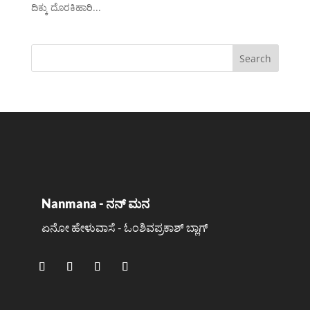
ದಿಕ್ಕು ದೊರಕಿಹಾರಿ...
Nanmana - ನನ್ ಮನ
ಏನೋ ಹೇಳುವಾಸೆ - ಓಂಶಿವಪ್ರಕಾಶ್ ಬ್ಲಾಗ್