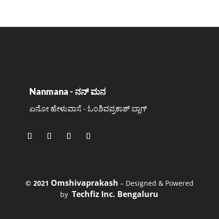
Nanmana - ನನ್ ಮನ
ಏನೋ ಹೇಳುವಾಸೆ - ಓಂಶಿವಪ್ರಕಾಶ್ ಬ್ಲಾಗ್
Omshivaprakash
©️ 2021
– Designed & Powered
Techfiz Inc. Bengaluru
by