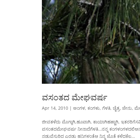
ವಸಂತದ ಮೇಘವರ್ಷ
Apr 14, 2010
|
ಅಂಗಳ
,
ಕಂಗಳು
,
ಗೆಳತಿ
,
ಚೈತ್ರ
,
ಜೇನು
,
ಮ
ಜೀವತಳೆದು ಮೊಗ್ಗಾಗಿ,ಹೂವಾಗಿ, ಕಾಯಾಗಿಹಣ್ಣಾಗಿ, ಇತರರಿಗೆ
ವಸಂತದಮೇಘವರ್ಷ ನೀನಾದೆಗೆಳತಿ…ನನ್ನ ಕಂಗಳಂಗಳದಲಿಆನ
ನಡುವೆಸುರಿದ ಎರಡು ಹನಿಗಳಂತೆಆ ನಿನ್ನ ಜೊತೆ ಕಳೆದಕೆಲ...