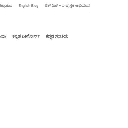
ನಕ್ಸಾಯಣ
‍English Blog
ಟೆಕ್ ಫಿಜ್ – ಇ-ಪುಸ್ತಕ ಅಭಿಯಾನ
ೀಡಿಯ
ಕನ್ನಡ ವಿಕಿಸೋರ್ಸ್
ಕನ್ನಡ ಸಂಚಯ