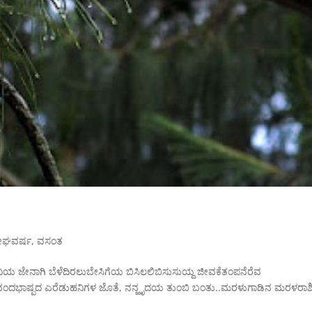
ೇಘವರ್ಷ
,
ವಸಂತ
ಸವಿಯ ಜೇನಾಗಿ ಬೆಳೆದಿರಲುಬೇಸಿಗೆಯ ಬಿಸಿಲಲಿಬಿಸುಸುಯ್ದ ಜೀವಕೆತಂಪನೆರೆವ
ಂದಭಾಷ್ಪದ ಎರೆಡುಹನಿಗಳ ಜೊತೆ, ನನ್ಹೃದಯ ತುಂಬಿ ಬಂತು..ಮರಳುಗಾಡಿನ ಮರಳರಾ