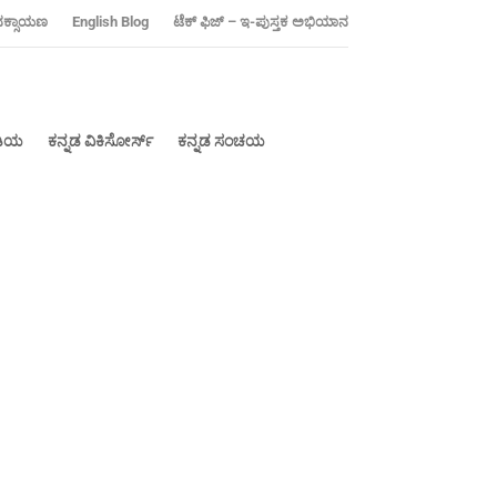
ನಕ್ಸಾಯಣ
‍English Blog
ಟೆಕ್ ಫಿಜ್ – ಇ-ಪುಸ್ತಕ ಅಭಿಯಾನ
ೀಡಿಯ
ಕನ್ನಡ ವಿಕಿಸೋರ್ಸ್
ಕನ್ನಡ ಸಂಚಯ