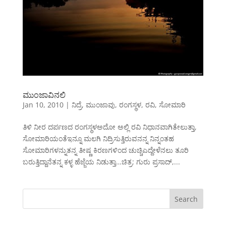
ಮುಂಜಾವಿನಲಿ
Jan 10, 2010
|
ನಿದ್ರೆ
,
ಮುಂಜಾವು
,
ರಂಗಸ್ಥಳ
,
ರವಿ
,
ಸೋಮಾರಿ
ತಿಳಿ ನೀರ ದರ್ಪಣದ ರಂಗಸ್ಥಳಅದೋ ಅಲ್ಲಿ ರವಿ ನಿಧಾನವಾಗಿತೇಲುತ್ತಾ,
ಸೋಮಾರಿಯಂತೆಇನ್ನೂ ಮಲಗಿ ನಿದ್ರಿಸುತ್ತಿರುವನನ್ನ ನಿನ್ನಂತಹ
ಸೋಮಾರಿಗಳನ್ನುತನ್ನ ತೀಷ್ಣ ಕಿರಣಗಳಿಂದ ಚುಚ್ಚಿಎದ್ದೇಳೆನಲು ತೂರಿ
ಬರುತ್ತಿದ್ದಾನೆತನ್ನ ಕಳ್ಳ ಹೆಜ್ಜೆಯ ನಿಡುತ್ತಾ…ಚಿತ್ರ: ಗುರು ಪ್ರಸಾದ್,...