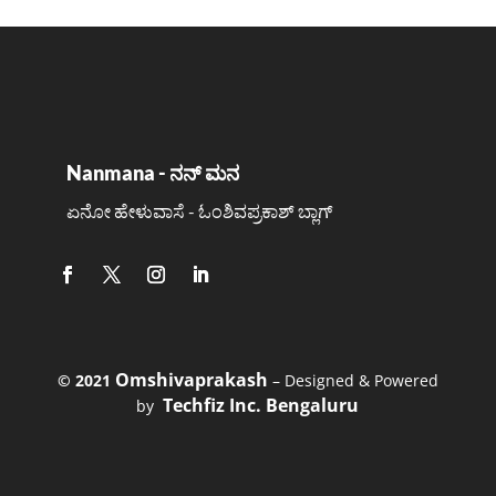
Nanmana - ನನ್ ಮನ
ಏನೋ ಹೇಳುವಾಸೆ - ಓಂಶಿವಪ್ರಕಾಶ್ ಬ್ಲಾಗ್
Omshivaprakash
©️ 2021
– Designed & Powered
Techfiz Inc. Bengaluru
by