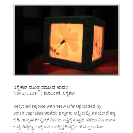
ರಿಸೈಕಲ್ ಮಂತ್ರ ಮಾಡಿದ ಜಾದೂ
Nov 21, 2011
|
ಮರುಬಳಕೆ
,
ರಿಸೈಕಲ್
Recycled rejoice with ‘New Life’ Uploaded by
omshivaprakashಹಳೆಯ ವಸ್ತುಗಳು ಅಟ್ಟ ಬಿಟ್ಟು ಇಳಿಯೋದೆ ಕಷ್ಟ
ಬಿಡಿ. ಇನ್ನುಈ ರೀಸೈಕಲ್ ವಿಷಯ ಎತ್ತಿದ್ರೆ ಹತ್ತಾರು ಹಳೆಯ ವಿಷಯಗಳ
ಬುತ್ತಿ ಬಿಚ್ಚಿಟ್ಟು, ಅಜ್ಜಿ ತಾತ ಮಾಡ್ತಿದ್ದ ರೀಸೈಕ್ಲಿಂ ಗ್ ನ ಪ್ರಚಾರವೇ