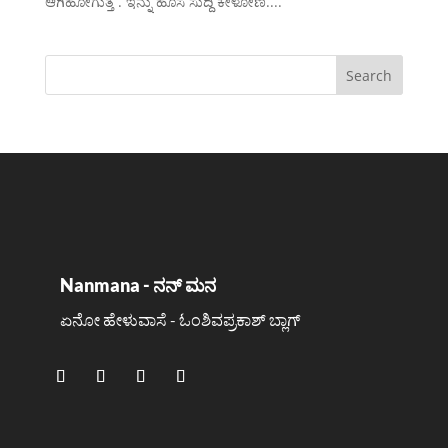
ಆಗಿಹೋಗುತ್ತೆ . ಇನ್ನು ಹೊಸ ಸುದ್ದಿ ಕೇಳೋಣ....
Nanmana - ನನ್ ಮನ
ಏನೋ ಹೇಳುವಾಸೆ - ಓಂಶಿವಪ್ರಕಾಶ್ ಬ್ಲಾಗ್