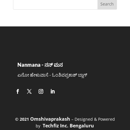
Nanmana - ನನ್ ಮನ
ಏನೋ ಹೇಳುವಾಸೆ - ಓಂಶಿವಪ್ರಕಾಶ್ ಬ್ಲಾಗ್
Omshivaprakash
©️ 2021
– Designed & Powered
Techfiz Inc. Bengaluru
by