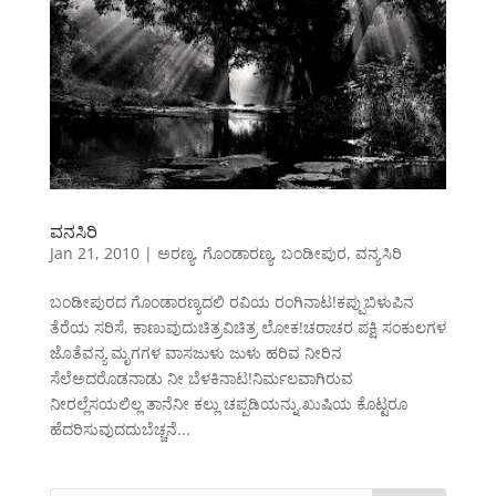
ವನಸಿರಿ
Jan 21, 2010
|
ಅರಣ್ಯ
,
ಗೊಂಡಾರಣ್ಯ
,
ಬಂಡೀಪುರ
,
ವನ್ಯಸಿರಿ
ಬಂಡೀಪುರದ ಗೊಂಡಾರಣ್ಯದಲಿ ರವಿಯ ರಂಗಿನಾಟ!ಕಪ್ಪುಬಿಳುಪಿನ
ತೆರೆಯ ಸರಿಸೆ, ಕಾಣುವುದುಚಿತ್ರವಿಚಿತ್ರ ಲೋಕ!ಚರಾಚರ ಪಕ್ಷಿ ಸಂಕುಲಗಳ
ಜೊತೆವನ್ಯ ಮೃಗಗಳ ವಾಸಜುಳು ಜುಳು ಹರಿವ ನೀರಿನ
ಸೆಲೆಅದರೊಡನಾಡು ನೀ ಬೆಳಕಿನಾಟ!ನಿರ್ಮಲವಾಗಿರುವ
ನೀರಲ್ಲೆಸಯಲಿಲ್ಲ ತಾನೆನೀ ಕಲ್ಲು ಚಪ್ಪಡಿಯನ್ನು.ಖುಷಿಯ ಕೊಟ್ಟರೂ
ಹೆದರಿಸುವುದದುಬೆಚ್ಚನೆ...