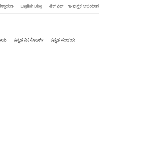
ನಕ್ಸಾಯಣ
‍English Blog
ಟೆಕ್ ಫಿಜ್ – ಇ-ಪುಸ್ತಕ ಅಭಿಯಾನ
ೀಡಿಯ
ಕನ್ನಡ ವಿಕಿಸೋರ್ಸ್
ಕನ್ನಡ ಸಂಚಯ