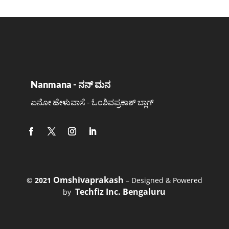
Nanmana - ನನ್ ಮನ
ಏನೋ ಹೇಳುವಾಸೆ - ಓಂಶಿವಪ್ರಕಾಶ್ ಬ್ಲಾಗ್
Omshivaprakash
©️ 2021
– Designed & Powered
Techfiz Inc. Bengaluru
by